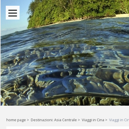
BOUTIQUE TOUR OPERATOR INDIPENDENTE DAL 2004
Oltre le rotte comuni: l
Liberi di esplorare il mondo, a
home page
>
Destinazioni: Asia Centrale
>
Viaggi in Cina
>
Viaggi in Ci