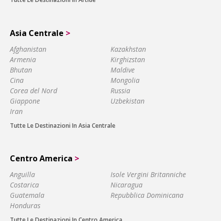
Asia Centrale
>
Afghanistan
Kazakhstan
Armenia
Kirghizstan
Bhutan
Maldive
Cina
Mongolia
Corea del Nord
Russia
Giappone
Uzbekistan
Iran
Tutte Le Destinazioni In Asia Centrale
Centro America
>
Anguilla
Isole Vergini Britanniche
Costarica
Nicaragua
Guatemala
Repubblica Dominicana
Honduras
Tutte Le Destinazioni In Centro America