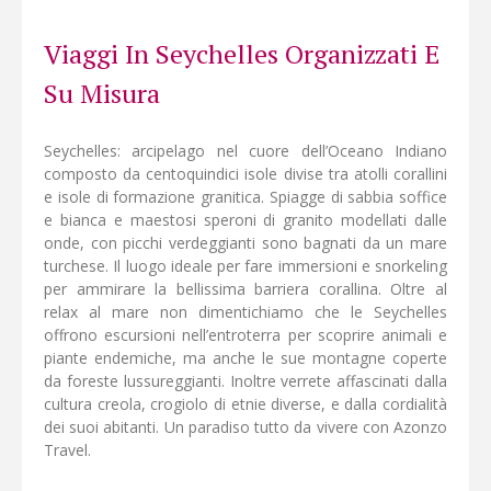
al sicuro.
Viaggi In Seychelles Organizzati E
Su Misura
Seychelles: arcipelago nel cuore dell’Oceano Indiano
composto da centoquindici isole divise tra atolli corallini
e isole di formazione granitica. Spiagge di sabbia soffice
e bianca e maestosi speroni di granito modellati dalle
onde, con picchi verdeggianti sono bagnati da un mare
turchese. Il luogo ideale per fare immersioni e snorkeling
per ammirare la bellissima barriera corallina. Oltre al
relax al mare non dimentichiamo che le Seychelles
offrono escursioni nell’entroterra per scoprire animali e
piante endemiche, ma anche le sue montagne coperte
da foreste lussureggianti. Inoltre verrete affascinati dalla
cultura creola, crogiolo di etnie diverse, e dalla cordialità
dei suoi abitanti. Un paradiso tutto da vivere con Azonzo
Travel.