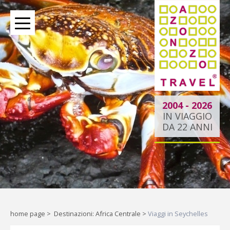
BOUTIQUE TOUR OPERATOR INDIPENDENTE DAL 2004
2004 - 2026
IN VIAGGIO
DA 22 ANNI
Oltre le rotte comuni:
la tua esperienza
esclusiva.
Liberi di esplorare il mondo,
home page
>
Destinazioni: Africa Centrale
>
Viaggi in Seychelles