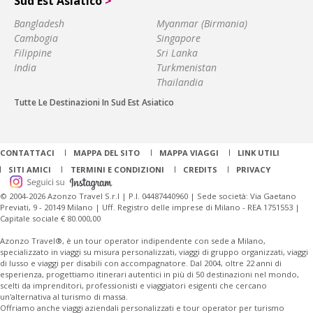
Sud Est Asiatico
>
Bangladesh
Myanmar (Birmania)
Cambogia
Singapore
Filippine
Sri Lanka
India
Turkmenistan
Thailandia
Tutte Le Destinazioni In Sud Est Asiatico
CONTATTACI
MAPPA DEL SITO
MAPPA VIAGGI
LINK UTILI
SITI AMICI
TERMINI E CONDIZIONI
CREDITS
PRIVACY
© 2004-2026 Azonzo Travel S.r.l | P.I. 04487440960 | Sede società: Via Gaetano
Previati, 9 - 20149 Milano | Uff. Registro delle imprese di Milano - REA 1751553 |
Capitale sociale € 80.000,00
Azonzo Travel®, è un tour operator indipendente con sede a Milano,
specializzato in viaggi su misura personalizzati, viaggi di gruppo organizzati, viaggi
di lusso e viaggi per disabili con accompagnatore. Dal 2004, oltre 22 anni di
esperienza, progettiamo itinerari autentici in più di 50 destinazioni nel mondo,
scelti da imprenditori, professionisti e viaggiatori esigenti che cercano
un'alternativa al turismo di massa.
Offriamo anche viaggi aziendali personalizzati e tour operator per turismo