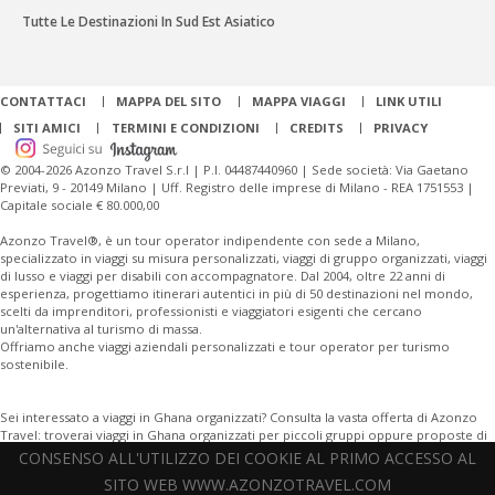
Tutte Le Destinazioni In Sud Est Asiatico
CONTATTACI
MAPPA DEL SITO
MAPPA VIAGGI
LINK UTILI
SITI AMICI
TERMINI E CONDIZIONI
CREDITS
PRIVACY
© 2004-2026 Azonzo Travel S.r.l | P.I. 04487440960 | Sede società: Via Gaetano
Previati, 9 - 20149 Milano | Uff. Registro delle imprese di Milano - REA 1751553 |
Capitale sociale € 80.000,00
Azonzo Travel®, è un tour operator indipendente con sede a Milano,
specializzato in viaggi su misura personalizzati, viaggi di gruppo organizzati, viaggi
di lusso e viaggi per disabili con accompagnatore. Dal 2004, oltre 22 anni di
esperienza, progettiamo itinerari autentici in più di 50 destinazioni nel mondo,
scelti da imprenditori, professionisti e viaggiatori esigenti che cercano
un'alternativa al turismo di massa.
Offriamo anche viaggi aziendali personalizzati e tour operator per turismo
sostenibile.
Sei interessato a viaggi in Ghana organizzati? Consulta la vasta offerta di Azonzo
Travel: troverai viaggi in Ghana organizzati per piccoli gruppi oppure proposte di
viaggi in Ghana su misura, personalizzabili in ogni tua richiesta.
CONSENSO ALL'UTILIZZO DEI COOKIE AL PRIMO ACCESSO AL
SITO WEB WWW.AZONZOTRAVEL.COM
Offriamo una vasta gamma di destinazioni, tra cui
Giordania
, Giappone,
Cina
,