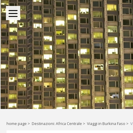
BOUTIQUE TOUR OPERATOR INDIPENDENTE DAL 2004
Oltre le rotte comuni: l
Liberi di esplorare il mondo, a
home page
>
Destinazioni: Africa Centrale
>
Viaggi in Burkina Faso
>
V