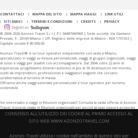
CONTATTACI
MAPPA DEL SITO
MAPPA VIAGGI
LINK UTILI
SITI AMICI
TERMINI E CONDIZIONI
CREDITS
PRIVACY
© 2004-2026 Azonzo Travel S.r.l | P.I. 04487440960 | Sede società: Via Gaetano
Previati, 9 - 20149 Milano | Uff. Registro delle imprese di Milano - REA 1751553 |
Capitale sociale € 80.000,00
Azonzo Travel®, è un tour operator indipendente con sede a Milano,
specializzato in viaggi su misura personalizzati, viaggi di gruppo organizzati, viaggi
di lusso e viaggi per disabili con accompagnatore. Dal 2004, oltre 22 anni di
esperienza, progettiamo itinerari autentici in più di 50 destinazioni nel mondo,
scelti da imprenditori, professionisti e viaggiatori esigenti che cercano
un'alternativa al turismo di massa.
Offriamo anche viaggi aziendali personalizzati e tour operator per turismo
sostenibile.
Sei interessato a viaggi in Réunion organizzati? Consulta la vasta offerta di Azonzo
Travel: troverai viaggi in Réunion organizzati per piccoli gruppi oppure proposte
di viaggi in Réunion su misura, personalizzabili in ogni tua richiesta.
CONSENSO ALL'UTILIZZO DEI COOKIE AL PRIMO ACCESSO AL
SITO WEB WWW.AZONZOTRAVEL.COM
Offriamo una vasta gamma di destinazioni, tra cui
Giordania
, Giappone,
Cina
,
Thailandia, Madagascar, Islanda,
India
, Perù, Sudafrica, e città leggendarie come
Bangkok, Tokyo, Reykjavik. Scopri il fascino dell'aurora boreale, esplora deserti,
Azonzo Travel utilizza i cookie nell'ambito di questo sito per
foreste tropicali, siti archeologici o goditi un tour culturale con guide esperte. I